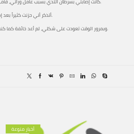
كانت إصابتي بسرطان الثدي بسبب عامل وراثي، فأمي وخالتي كانتا مصابتان بهذا المرض الخبيث وبسببه خسرتهما للأبد.
أتذكر أني حزنت كثيراً بعد إجرائي لعملية استئصال الثدي وشعرت حينها بأن جزءاً مني يفارقني.
وبمرور الوقت تعودت على شكلي، لم أعد خائفة كما كنت في السابق، تقبلت المرض وتعايشت معه وسأتغلب عليه بإذن الله.
أخبار منوعة