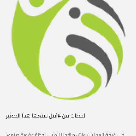
لحظات من #أمل صنعها هذا الصغير
في غرفة العمليات عاش طاقمنا الطبي لحظة عفوية صنعها