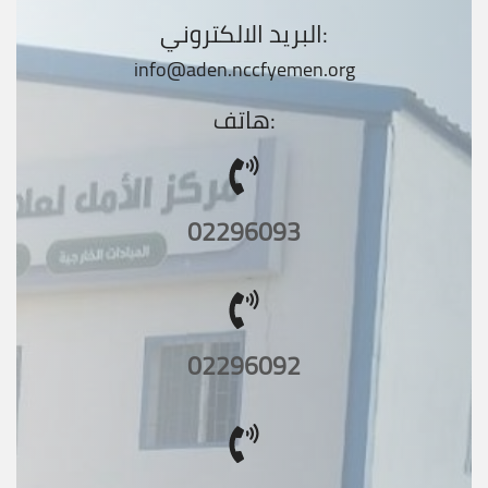
البريد الالكتروني:
info@aden.nccfyemen.org
هاتف:
02296093
02296092