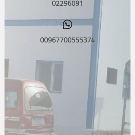
02296091
00967700555374