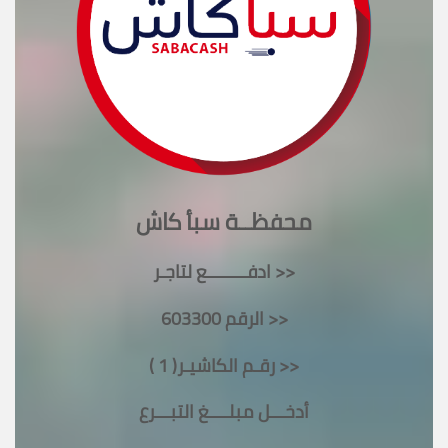
محفظــة سبأ كاش
ادفــــــــع لتاجـر >>
الرقم 603300 >>
رقـم الكاشيـر( 1 ) >>
أدخـــل مبلــــغ التبـــرع