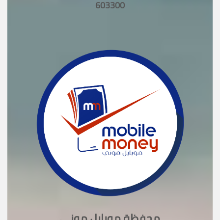
603300
محفظة موبايل موني