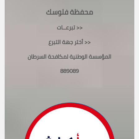
محفظة فلوسك
تبرعــات >>
أختر جهة التبرع >>
المؤسسة الوطنية لمكافحة السرطان
889089