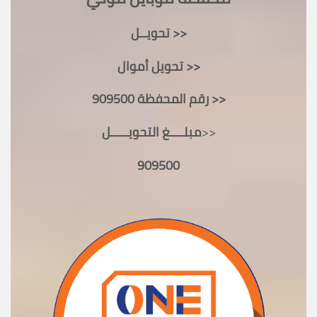
تحويــل >>
تحويل أموال >>
رقم المحفظة 909500 >>
>>
مبلــــغ التحويـــــل
909500