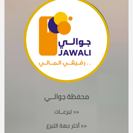
محفظة جوالــي
تبرعــات >>
أختر جهة التبرع >>