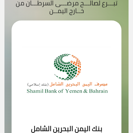
تبـــرع لصالـــح مرضـــى السرطـــان من
خــارج اليمــن
بنك اليمن البحرين الشامل