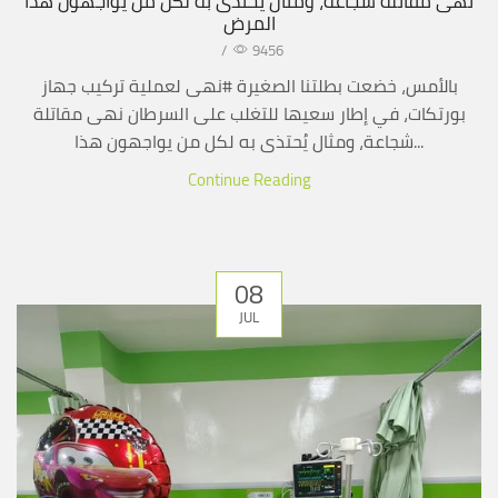
نهى مقاتلة شجاعة، ومثال يُحتذى به لكل من يواجهون هذا
المرض
/
9456
بالأمس، خضعت بطلتنا الصغيرة #نهى لعملية تركيب جهاز
بورتكات، في إطار سعيها للتغلب على السرطان نهى مقاتلة
شجاعة، ومثال يُحتذى به لكل من يواجهون هذا...
Continue Reading
08
JUL