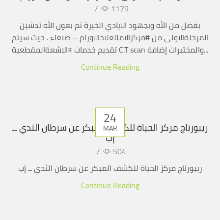
/
1179
بفضل من الله وبجهود الايادي الخيرة تم بعون الله تدشين
المرحلةالاولى من #مركزالامللعلاجالاورام – صنعاء . حيث سيتم
تقديم خدمات #الاشعةالمقطعية C.T scan والمختبرات إضافة...
Continue Reading
24
ريبورتاج مركز الحياة للكشف المبكر عن سرطان الثدي ــ
MAR
إب
/
504
ريبورتاج مركز الحياة للكشف المبكر عن سرطان الثدي ــ إب
Continue Reading