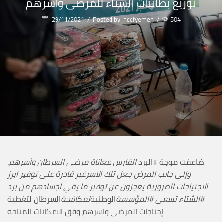
توزيع بطانيات الشتاء للمرضى واسرهم
29/11/2021
/
Posted by
nccfyemen
/
504
ضاعفت موجة #البرد
القارس معاناة مرضى السرطان وأسرهم.
وإلى جانب المرض جعل تلك الاسرغير قادرة على توفير ابرز
الاجتياجات الضرورية يعجزون عن توفير ما يقي اجسادهم من برد
#الشتاء تسعى #المؤسسة
الوطنية
لمكافحة
السرطان لتغطية
إحتاجات المرضى واسرهم وفق الامكانات المتاحة