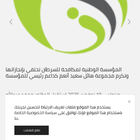
المؤسسة الوطنية لمكافحة للسرطان تحتفي بإنجازاتها
وتكرم مجموعة هائل سعيد أنعم كداعم رئيسي للمؤسسة
صنعاء – 19 نوفمبر 2025 استقبل الدكتور محمد عبدالله
الآنسى- نائب رئيس مجلس الأمناء المؤسسة الوطنية لمكافحة
يستخدم هذا الموقع ملفات تعريف الارتباط لتحسين تجربتك.
السرطان امس الاول الاثنين الموافق 17 من نوفمبر...
باستخدام هذا الموقع فإنك توافق على
سياسة الخصوصية الخاصة
.
بنا
Continue Reading
نعم, فهمت