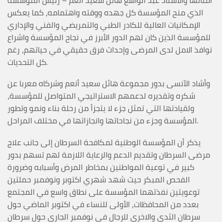
الذي منح المؤسسة كل جهده ووقته واهتمامه، كما يعكس
الإمكانيات العالية للكادر الطبي والتمريضي والفني والإداري
للمؤسسة الذين كان لهم الدور الأبرز في نجاح المؤسسة واشراع
نوافذ الامل لدى المرضى وإحداث فرق حقيقي في حياتهم، رغم
كل التحديات.
وأشاد الآنسى بدور مجموعة هائل سعيد أنعم وشركاه معربا عن
شكره وتقديره لدعمهم الاستراتيجي المتواصل للمؤسسة،
ولقيادتها التي تمثل جزء لا يتجزأ من رحلة بناء ونمو وتطور
المؤسسة وجزء من نجاحاتها وانجازاتها في مختلف المراحل.
يذكر أن المؤسسة الوطنية لمكافحة السرطان إلى جانب علاج
مرضى السرطان وتقديم الدعم والرعاية اللازمة لهم تسهم بدور
كبير في توعية المواطنين بمخاطر المرض وأسبابه وضرورة
الفحص المبكر حيث شهد شهري اكتوبر ونوفمبر حملتين
توعويتين نفذتهما المؤسسة على نطاق واسع في المجتمع
بعدد من المحافظات، الأولى للنساء في اكتوبر الماضي حول
سرطان الثدي والاخرى للرجال في نوفمبر الجاري حول سرطان