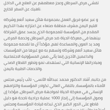
تفشي مرض السرطان وعجز معظمهم عن العلاج في الداخل
ناهيك عن السفر للخارج.
و عبر عضو فريق العمل بمجموعة هائل سعيد أنعم وشركاه
اقليم اليمن مشرف منطقة صنعاء عن اعتزازه بهذا التكريم
المقدم من المؤسسة للمجموعة الذي يجسد عمق الشراكة
بينهما في معركة الحياة ضد مرض السرطان وخدمة المرضى
ومد يد العون والمساعدة لهم، مؤكداً أن ما تقدمه مجموعة
هائل سعيد أنعم وشركاه وتسهم به مع غيرها من المؤسسات
والداعمين الآخرين إنما يأتي ضمن المسؤولية الاجتماعية
ومبادراتها الإنسانية التي تستهدف نمو وتطور القطاع الصحي
والخدمات الطبية باليمن.
من جانبه، أشاد الدكتور محمد عبدالله الآنسى- نائب رئيس مجلس
الأمناء بالمؤسسة، بالتفاني العالي لكوادر المؤسسة والتزامهم
الإنساني في معركة الحياة لمواجهة مرض السرطان، مؤكدا إن
وصول المؤسسة إلى إنجاز 1000 عملية جراحية ناجحة هو دليل
قاطع على الدور الكبير الذي تبذله قيادة المؤسسة ومجلس
أمنائها والأستاذ عبد الواسع هائل سعيد أنعم – رئيس المؤسسة