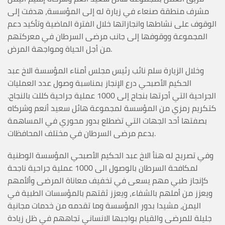
مشرف منطقة صنعاء في زيارة له إلى المؤسسة، هدفت إلى
الوقوف على نشاطها وانجازاتها خلال الفترة الماضية وتأكيد دعم
المجموعة ووقوفها إلى جانب مرضى السرطان في معركتهم
من أجل الحياة ومواجهة المرض.
وخلال الزيارة سلم نائب رئيس مجلس أمناء المؤسسة الاخ عبد
الحكيم الأصبحي درع الإنجاز بمناسبة وصول عدد العمليات
الجراحية التي أجرتها بنجاح إلى 1000 عملية جراحية كللت بالنجاح.
كتكريم رمزي من المؤسسة لمجموعة هائل سعيد أنعم وشركاه
بصفتها أحد الجهات التي تضطلع بدور محوري في المساهمة
بدعم مرضى السرطان في مختلف المحافظات.
وفي تصريح له هنأ الاخ عبد الحكيم الأصبحي المؤسسة الوطنية
لمكافحة السرطان بالوصول الى 1000 عملية جراحية ناجحة
كإنجاز طبي مهم يسعى في تخفيف معاناة المرضى وألأمهم
ويعزز من أملهم بالشفاء، ويعزز ثقتهم بالمؤسسات الطبية في
اليمن، مشيدا بدور المؤسسة وما تقدمه من خدمات مجانية
جليلة للمرضى والقيام بواجبها الانساني تجاههم في ظل زيادة