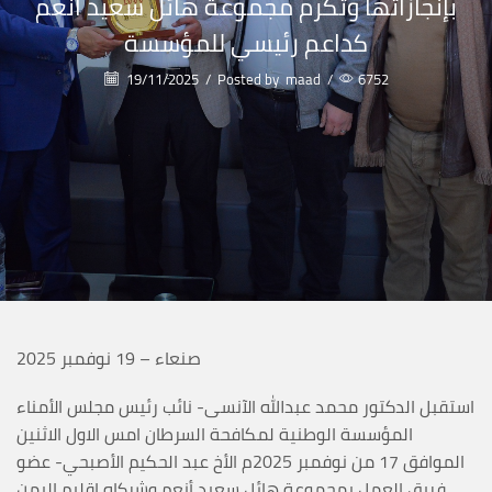
بإنجازاتها وتكرم مجموعة هائل سعيد أنعم
كداعم رئيسي للمؤسسة
19/11/2025
/
Posted by
maad
/
6752
صنعاء – 19 نوفمبر 2025
استقبل الدكتور محمد عبدالله الآنسى- نائب رئيس مجلس الأمناء
المؤسسة الوطنية لمكافحة السرطان امس الاول الاثنين
الموافق 17 من نوفمبر 2025م الأخ عبد الحكيم الأصبحي- عضو
فريق العمل بمجموعة هائل سعيد أنعم وشركاه إقليم اليمن