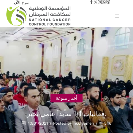
تبرع الآن
أخبار منوعة
فعاليات 1/1 سأبدأ عامي بخير.
10/01/2021
/
Posted by
nccfyemen
/
546