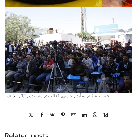
بخير
,
تلقائية
,
سأبدأ
,
عامي
,
فعاليات
,
مسودة
,
1/1
,
.
Tags:
Related posts