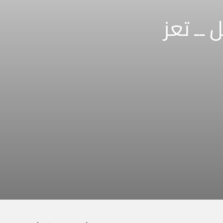
ــ تعز