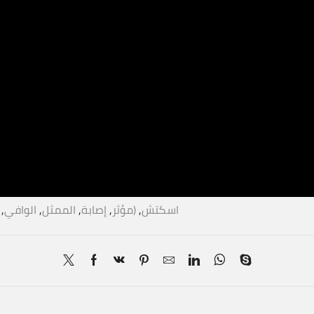
(اسكتش
,
(مؤثر
,
إصابة
,
الممثل
,
الوافي
,