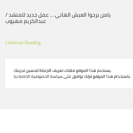
يامن يرجوا العيش الهاني … عمل جديد للمنشد /
عبدالكريم مهيوب
Continue Reading
يستخدم هذا الموقع ملفات تعريف الارتباط لتحسين تجربتك.
.
باستخدام هذا الموقع فإنك توافق على
سياسة الخصوصية الخاصة بنا
© Created by
potentialtop
- Power Elite ThemeForest Author.