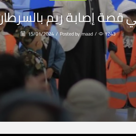
ي قصة إصابة ريم بالسرط
15/01/2024
/
Posted by
maad
/
1243