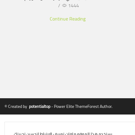
/
1444
Continue Reading
© Created by
potentialtop
- Power Elite ThemeForest Author.
يستخدم هذا الموقع ملفات تعريف الارتباط لتحسين تجربتك.