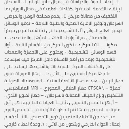
بالسرطان .  إعداد البحوث والدراسات في مجال علاج الأورام . 
الإرتقاء بالخدمة الطبية والكفاءات العلمية في مجال الاورام بما
يخدم مصلحة الوطن والمرضى .  التخفيف من معاناة مريض
السرطان وتوفير الرعاية الصحية والطبية اللازمة – توفير الوسائل
التشخيصية التي تكتشف المرض مبكراً .  توفير العلاج الدوائي
والكيميائي مجاناً وإيجاد الكاهل المؤهل والمتخصص .
•
مكونـــــــات المركز :-
يتكون المركز من الأقسام التالية :- أولاً
قسم الوسائل التشخيصية :- ويحتوي على الأجهزة والمعدات
التشخيصية ويعد من أهم الأقسام داخل المركز حيث سيساعد
على الاكتشاف المبكر للسرطانات وتشخيصها ليساعد على
علاجها مبكراً ويحتوي على الأتي :- – جهاز الموجات فوق
الصوتية ultrasound – جهاز الأشعة السنية x- ray – جهاز الرنين
المغناطيسي MRI – جهاز الطبقي المحوري CT.SCAN – أجهزة
التشخيص ونزع العينات المصابة بالسرطان . – جهاز تصوير الثدي .
– أجهزة الفحص النسيجي . ثانيـــاً العيادات الخارجية : هي أول
مايرتاده المريض وفيها تتم الخطوات الأولية في تشخيص الورم
عبر عدد من الأطباء المتميزين ذوي التخصيص . ثالثـــاً : قسم
إعطاء الدواء الخارجي ويتكون من الاتي : 1. وحدة اعطاء خارجي