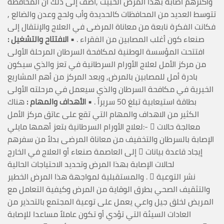
وأكثرهم أصابة بهذا المرض الخبيث ,أضف إلى ذلك أن المحافظة
تتوسط العديد من المحافظات كالحديدة وأب ولحج وعدن والضالع ,
فكانت الفكرة نابعة من معاناة المرضى في العلاج والإنتقال إلى
صنعاء كون أغلب المصابين من الفقراء .
• الافتتاح والتشغيل :
افتتحت المؤسسة الوطنية لمكافحة السرطان المرحلة الأولى
من مركز الأمل لعلاج الأورام السرطانية في تعز والذي سيكون
بادرة أمل للمصابين بالمرض, ويعد المركز من أهم المشاريع
الخيرية في مكافحة السرطان والذي سيعمل في مرحلته الأولى
بطاقة استيعابية تبلغ 50 سريراً .
• الأهداف والمهام :
هناك
الكثير من الاهداف والمهام التي تقع على عاتق مركز الأمل
لعلاج الأورام السرطانية بتعز أهمها مايلي:-  معالجة حالات
الإصابة بالسرطان والتخفيف من معاناة المرضى بدلاً من سفرهم
إلى العاصمة صنعاء أو العلاج في الخارج  إيجاد قاعدة بيانات
لحالات الإصابة بهذا المرض وتحديد الاحتياجات الحالية
والمستقبلية لمواجهة هذا المرض الخطير .  نشر التوعية
والتثقيف الصحي بطرق الوقاية من المرض وكيفية التعامل مع
المريض لخلق جيل واعي يعمل على توعية المجتمع بالتحذير من
العادات السيئة التي تؤدي أو تكون عاملاً مساعدا للإصابة