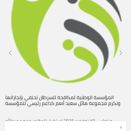
المؤسسة الوطنية لمكافحة للسرطان تحتفي بإنجازاتها
وتكرم مجموعة هائل سعيد أنعم كداعم رئيسي للمؤسسة
صنعاء – 19 نوفمبر 2025 استقبل الدكتور محمد عبدالله
الآنسى- نائب رئيس مجلس الأمناء المؤسسة الوطنية لمكافحة